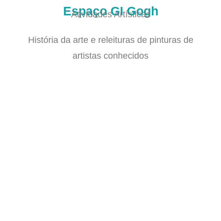
Espaço GI Gogh
Atividades Artísticas
História da arte e releituras de pinturas de
artistas conhecidos